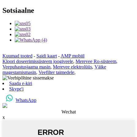
Sotsiaalne
Kuumad tooted
-
Saidi kaart
-
AMP mobiil
Kloori doseerimissüsteem joogiveele
,
Merevee Ro-süsteem
,
Veepuhastusjaama masin
,
Merevee elektrolüüs
,
Väike
magestamismasin
,
Veefilter taimedele
,
Saada e-kiri
Skype'i
WhatsApp
Wechat
x