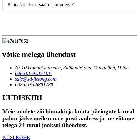
Kuidas on lood saatmiskuludega?
võtke meiega ühendust
Nr 10 Hongqi läänetee, Zhifu piirkond, Yantai linn, Hiina
008613395354133
sale@sd-jietong.com
0086-535-6801780
UUDISKIRI
Meie toodete või hinnakirja kohta päringute korral
palun jätke meile oma e-posti aadress ja me võtame
teiega 24 tunni jooksul ühendust.
KÜSI KOHE