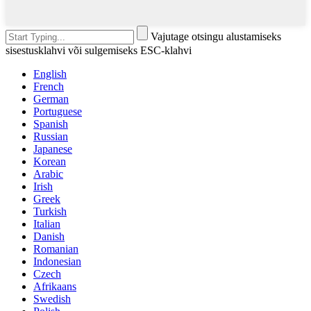
Vajutage otsingu alustamiseks
sisestusklahvi või sulgemiseks ESC-klahvi
English
French
German
Portuguese
Spanish
Russian
Japanese
Korean
Arabic
Irish
Greek
Turkish
Italian
Danish
Romanian
Indonesian
Czech
Afrikaans
Swedish