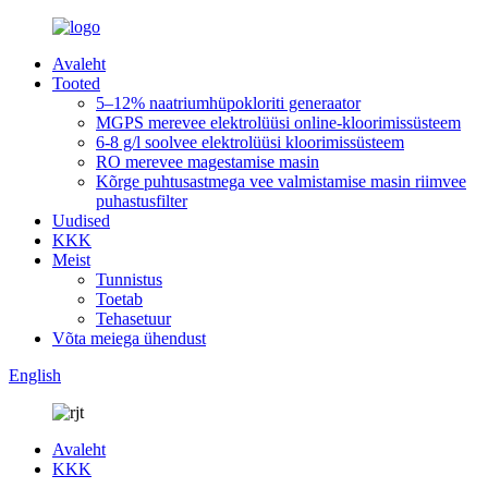
Avaleht
Tooted
5–12% naatriumhüpokloriti generaator
MGPS merevee elektrolüüsi online-kloorimissüsteem
6-8 g/l soolvee elektrolüüsi kloorimissüsteem
RO merevee magestamise masin
Kõrge puhtusastmega vee valmistamise masin riimvee
puhastusfilter
Uudised
KKK
Meist
Tunnistus
Toetab
Tehasetuur
Võta meiega ühendust
English
Avaleht
KKK