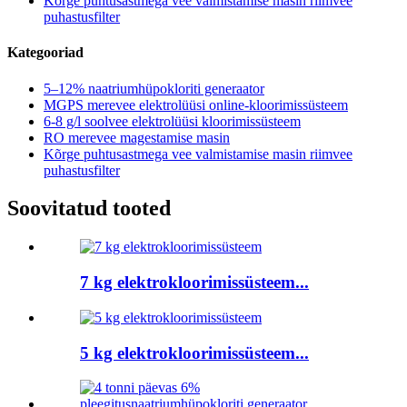
Kõrge puhtusastmega vee valmistamise masin riimvee
puhastusfilter
Kategooriad
5–12% naatriumhüpokloriti generaator
MGPS merevee elektrolüüsi online-kloorimissüsteem
6-8 g/l soolvee elektrolüüsi kloorimissüsteem
RO merevee magestamise masin
Kõrge puhtusastmega vee valmistamise masin riimvee
puhastusfilter
Soovitatud tooted
7 kg elektrokloorimissüsteem...
5 kg elektrokloorimissüsteem...