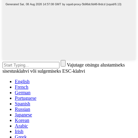
Vajutage otsingu alustamiseks
sisestusklahvi või sulgemiseks ESC-klahvi
English
French
German
Portuguese
Spanish
Russian
Japanese
Korean
Arabic
Irish
Greek