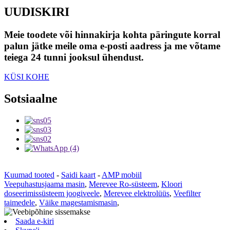
UUDISKIRI
Meie toodete või hinnakirja kohta päringute korral
palun jätke meile oma e-posti aadress ja me võtame
teiega 24 tunni jooksul ühendust.
KÜSI KOHE
Sotsiaalne
Kuumad tooted
-
Saidi kaart
-
AMP mobiil
Veepuhastusjaama masin
,
Merevee Ro-süsteem
,
Kloori
doseerimissüsteem joogiveele
,
Merevee elektrolüüs
,
Veefilter
taimedele
,
Väike magestamismasin
,
Saada e-kiri