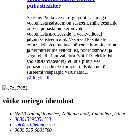
puhastusfilter
Selgitus Puhta vee / kõrge puhtusastmega
veepuhastussüsteem on süsteem, mille eesmärk
on vee puhastamine erinevate
veepuhastusprotsesside ja veekvaliteedi
jälgimissüsteemi abil. Vastavalt kasutajate
erinevatele vee puhtuse nõuetele kombineerime
ja permuteerime eeltöötlust, pöördosmoosi ja
segatud kihi ioonvahetust (või EDI elektrilist
soolatustamisseadet), et luua puhta vee
puhastusseadmete komplekt, lisaks on kõik
süsteemi veepaagid varustatud...
päring
detail
võtke meiega ühendust
Nr 10 Hongqi läänetee, Zhifu piirkond, Yantai linn, Hiina
008613395354133
sale@sd-jietong.com
0086-535-6801780