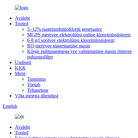
Avaleht
Tooted
5–12% naatriumhüpokloriti generaator
MGPS merevee elektrolüüsi online-kloorimissüsteem
6-8 g/l soolvee elektrolüüsi kloorimissüsteem
RO merevee magestamise masin
Kõrge puhtusastmega vee valmistamise masin riimvee
puhastusfilter
Uudised
KKK
Meist
Tunnistus
Toetab
Tehasetuur
Võta meiega ühendust
English
Avaleht
Tooted