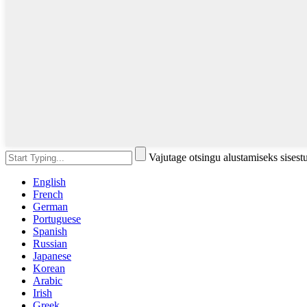
Vajutage otsingu alustamiseks sises
English
French
German
Portuguese
Spanish
Russian
Japanese
Korean
Arabic
Irish
Greek