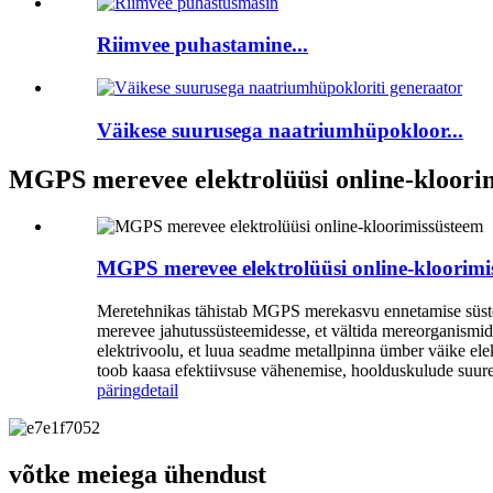
Riimvee puhastamine...
Väikese suurusega naatriumhüpokloor...
MGPS merevee elektrolüüsi online-kloori
MGPS merevee elektrolüüsi online-kloorimi
Meretehnikas tähistab MGPS merekasvu ennetamise süste
merevee jahutussüsteemidesse, et vältida mereorganismid
elektrivoolu, et luua seadme metallpinna ümber väike ele
toob kaasa efektiivsuse vähenemise, hoolduskulude suure
päring
detail
võtke meiega ühendust