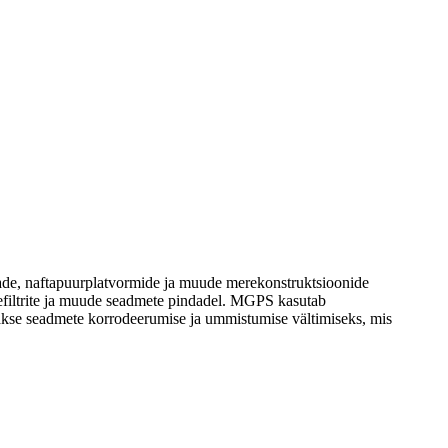
de, naftapuurplatvormide ja muude merekonstruktsioonide
eefiltrite ja muude seadmete pindadel. MGPS kasutab
ehakse seadmete korrodeerumise ja ummistumise vältimiseks, mis