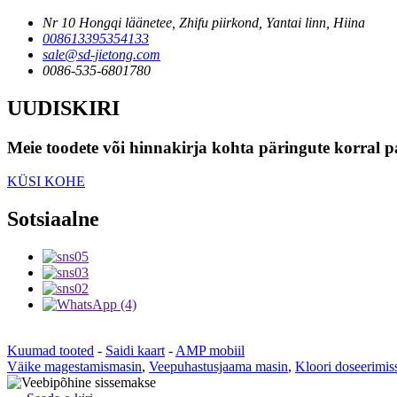
Nr 10 Hongqi läänetee, Zhifu piirkond, Yantai linn, Hiina
008613395354133
sale@sd-jietong.com
0086-535-6801780
UUDISKIRI
Meie toodete või hinnakirja kohta päringute korral p
KÜSI KOHE
Sotsiaalne
Kuumad tooted
-
Saidi kaart
-
AMP mobiil
Väike magestamismasin
,
Veepuhastusjaama masin
,
Kloori doseerimis