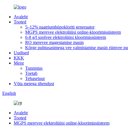
Avaleht
Tooted
5–12% naatriumhüpokloriti generaator
MGPS merevee elektrolüüsi online-kloorimissüsteem
6-8 g/l soolvee elektrolüüsi kloorimissüsteem
RO merevee magestamise masin
Kõrge puhtusastmega vee valmistamise masin riimvee puh
Uudised
KKK
Meist
Tunnistus
Toetab
Tehasetuur
Võta meiega ühendust
English
Avaleht
Tooted
MGPS merevee elektrolüüsi online-kloorimissüsteem