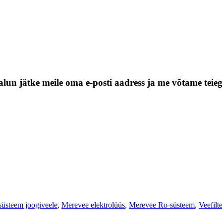
alun jätke meile oma e-posti aadress ja me võtame teie
süsteem joogiveele
,
Merevee elektrolüüs
,
Merevee Ro-süsteem
,
Veefilt