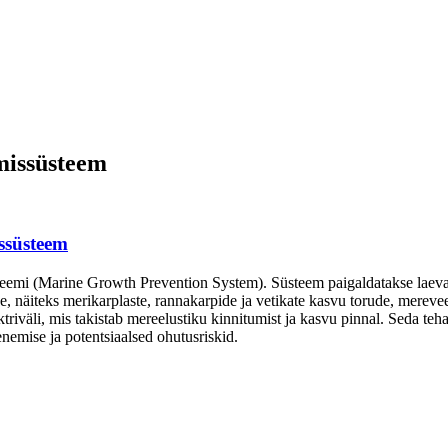
missüsteem
ssüsteem
emi (Marine Growth Prevention System). Süsteem paigaldatakse laeva
e, näiteks merikarplaste, rannakarpide ja vetikate kasvu torude, merev
ktriväli, mis takistab mereelustiku kinnitumist ja kasvu pinnal. Seda t
nemise ja potentsiaalsed ohutusriskid.