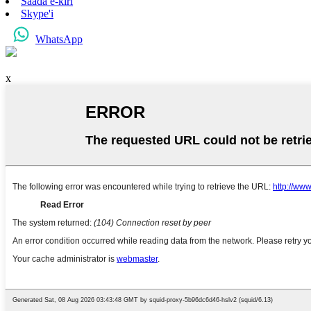
Saada e-kiri
Skype'i
WhatsApp
x