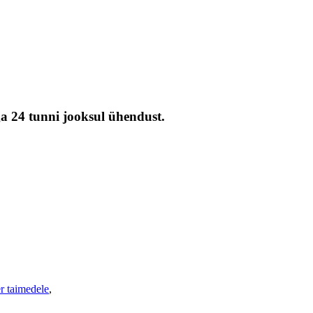
ga 24 tunni jooksul ühendust.
er taimedele
,