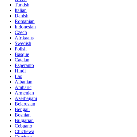
Turkish
Italian
Danish
Romanian
Indonesian
Czech
Afrikaans
Swedish
Polish
Basque
Catalan
Esperanto
Hindi
Lao
Albanian
Amharic
Armenian
Azerbaijani
Belarusian
Bengali
Bosnian
Bulgarian
Cebuano
Chichewa
Corsican