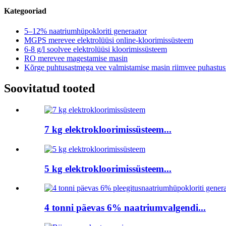
Kategooriad
5–12% naatriumhüpokloriti generaator
MGPS merevee elektrolüüsi online-kloorimissüsteem
6-8 g/l soolvee elektrolüüsi kloorimissüsteem
RO merevee magestamise masin
Kõrge puhtusastmega vee valmistamise masin riimvee puhastusf
Soovitatud tooted
7 kg elektrokloorimissüsteem...
5 kg elektrokloorimissüsteem...
4 tonni päevas 6% naatriumvalgendi...