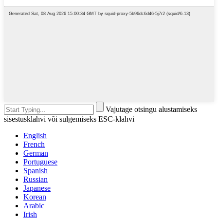
Vajutage otsingu alustamiseks
sisestusklahvi või sulgemiseks ESC-klahvi
English
French
German
Portuguese
Spanish
Russian
Japanese
Korean
Arabic
Irish