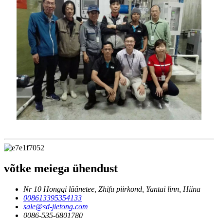
võtke meiega ühendust
Nr 10 Hongqi läänetee, Zhifu piirkond, Yantai linn, Hiina
008613395354133
sale@sd-jietong.com
0086-535-6801780