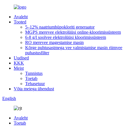
Avaleht
Tooted
5–12% naatriumhüpokloriti generaator
MGPS merevee elektrolüüsi online-kloorimissüsteem
6-8 g/l soolvee elektrolüüsi kloorimissüsteem
RO merevee magestamise masin
Kõrge puhtusastmega vee valmistamise masin riimvee
puhastusfilter
Uudised
KKK
Meist
Tunnistus
Toetab
Tehasetuur
Võta meiega ühendust
English
Avaleht
Toetab