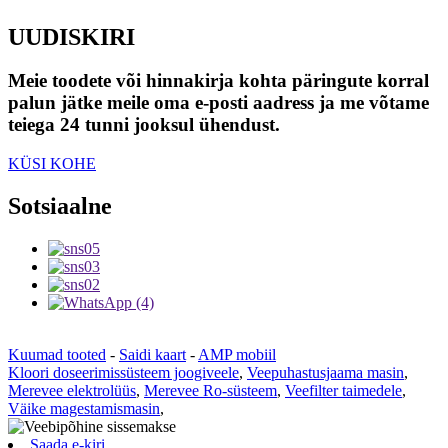
UUDISKIRI
Meie toodete või hinnakirja kohta päringute korral
palun jätke meile oma e-posti aadress ja me võtame
teiega 24 tunni jooksul ühendust.
KÜSI KOHE
Sotsiaalne
Kuumad tooted
-
Saidi kaart
-
AMP mobiil
Kloori doseerimissüsteem joogiveele
,
Veepuhastusjaama masin
,
Merevee elektrolüüs
,
Merevee Ro-süsteem
,
Veefilter taimedele
,
Väike magestamismasin
,
Saada e-kiri