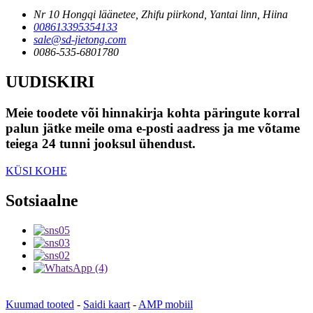
Nr 10 Hongqi läänetee, Zhifu piirkond, Yantai linn, Hiina
008613395354133
sale@sd-jietong.com
0086-535-6801780
UUDISKIRI
Meie toodete või hinnakirja kohta päringute korral
palun jätke meile oma e-posti aadress ja me võtame
teiega 24 tunni jooksul ühendust.
KÜSI KOHE
Sotsiaalne
Kuumad tooted
-
Saidi kaart
-
AMP mobiil