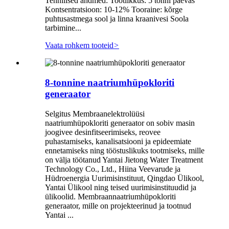
Tehnilised andmed: Tootlikkus: 5 tonni päevas
Kontsentratsioon: 10-12% Tooraine: kõrge
puhtusastmega sool ja linna kraanivesi Soola
tarbimine...
Vaata rohkem tooteid
>
8-tonnine naatriumhüpokloriti
generaator
Selgitus Membraanelektrolüüsi
naatriumhüpokloriti generaator on sobiv masin
joogivee desinfitseerimiseks, reovee
puhastamiseks, kanalisatsiooni ja epideemiate
ennetamiseks ning tööstuslikuks tootmiseks, mille
on välja töötanud Yantai Jietong Water Treatment
Technology Co., Ltd., Hiina Veevarude ja
Hüdroenergia Uurimisinstituut, Qingdao Ülikool,
Yantai Ülikool ning teised uurimisinstituudid ja
ülikoolid. Membraannaatriumhüpokloriti
generaator, mille on projekteerinud ja tootnud
Yantai ...