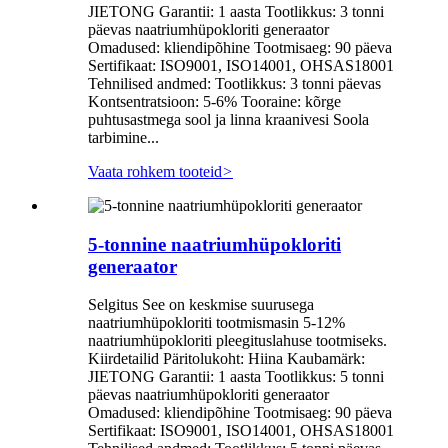
JIETONG Garantii: 1 aasta Tootlikkus: 3 tonni
päevas naatriumhüpokloriti generaator
Omadused: kliendipõhine Tootmisaeg: 90 päeva
Sertifikaat: ISO9001, ISO14001, OHSAS18001
Tehnilised andmed: Tootlikkus: 3 tonni päevas
Kontsentratsioon: 5-6% Tooraine: kõrge
puhtusastmega sool ja linna kraanivesi Soola
tarbimine...
Vaata rohkem tooteid
>
5-tonnine naatriumhüpokloriti
generaator
Selgitus See on keskmise suurusega
naatriumhüpokloriti tootmismasin 5-12%
naatriumhüpokloriti pleegituslahuse tootmiseks.
Kiirdetailid Päritolukoht: Hiina Kaubamärk:
JIETONG Garantii: 1 aasta Tootlikkus: 5 tonni
päevas naatriumhüpokloriti generaator
Omadused: kliendipõhine Tootmisaeg: 90 päeva
Sertifikaat: ISO9001, ISO14001, OHSAS18001