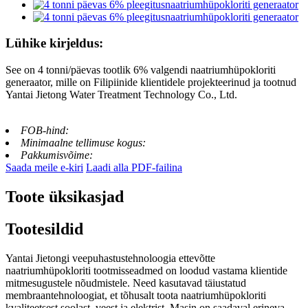
Lühike kirjeldus:
See on 4 tonni/päevas tootlik 6% valgendi naatriumhüpokloriti
generaator, mille on Filipiinide klientidele projekteerinud ja tootnud
Yantai Jietong Water Treatment Technology Co., Ltd.
FOB-hind:
Minimaalne tellimuse kogus:
Pakkumisvõime:
Saada meile e-kiri
Laadi alla PDF-failina
Toote üksikasjad
Tootesildid
Yantai Jietongi veepuhastustehnoloogia ettevõtte
naatriumhüpokloriti tootmisseadmed on loodud vastama klientide
mitmesugustele nõudmistele. Need kasutavad täiustatud
membraantehnoloogiat, et tõhusalt toota naatriumhüpokloriti
kvaliteetsest soolast, veest ja elektrist. Masin on saadaval erineva