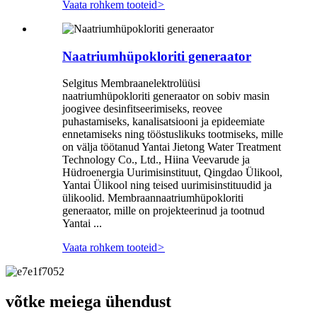
Vaata rohkem tooteid
>
Naatriumhüpokloriti generaator
Selgitus Membraanelektrolüüsi
naatriumhüpokloriti generaator on sobiv masin
joogivee desinfitseerimiseks, reovee
puhastamiseks, kanalisatsiooni ja epideemiate
ennetamiseks ning tööstuslikuks tootmiseks, mille
on välja töötanud Yantai Jietong Water Treatment
Technology Co., Ltd., Hiina Veevarude ja
Hüdroenergia Uurimisinstituut, Qingdao Ülikool,
Yantai Ülikool ning teised uurimisinstituudid ja
ülikoolid. Membraannaatriumhüpokloriti
generaator, mille on projekteerinud ja tootnud
Yantai ...
Vaata rohkem tooteid
>
võtke meiega ühendust