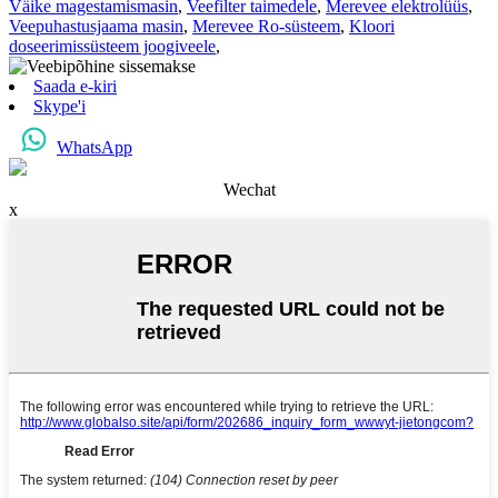
Väike magestamismasin
,
Veefilter taimedele
,
Merevee elektrolüüs
,
Veepuhastusjaama masin
,
Merevee Ro-süsteem
,
Kloori
doseerimissüsteem joogiveele
,
Saada e-kiri
Skype'i
WhatsApp
Wechat
x