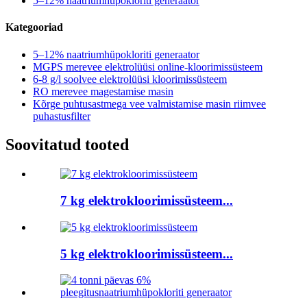
5–12% naatriumhüpokloriti generaator
Kategooriad
5–12% naatriumhüpokloriti generaator
MGPS merevee elektrolüüsi online-kloorimissüsteem
6-8 g/l soolvee elektrolüüsi kloorimissüsteem
RO merevee magestamise masin
Kõrge puhtusastmega vee valmistamise masin riimvee
puhastusfilter
Soovitatud tooted
7 kg elektrokloorimissüsteem...
5 kg elektrokloorimissüsteem...