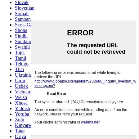
Slovak
Slovenian
Somali
Samoan
Scots Gaelic
Shona
Sindhi
Sundanese
Swahili
Tajik
Tamil
Telugu
Thai
Ukrainian
Urdu
Uzbek
Vietnamese
Welsh
Xhosa
Yiddish
Yoruba
Zulu
Kinyarwanda
Tatar
Oriya