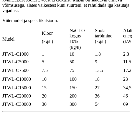
võimsusega, alates väikestest kuni suurteni, et rahuldada iga kasutaja
vajadusi.
Viitemudel ja spetsifikatsioon:
NaCLO
Soola
Alal
Kloor
kogus
tarbimine
ener
Mudel
(kg/h)
10%
(kg/h)
(kW
(kg/h)
JTWL-C1000
1
10
1.8
2.3
JTWL-C5000
5
50
9
11.5
JTWL-C7500
7.5
75
13.5
17.2
JTWL-C10000
10
100
18
23
JTWL-C15000
15
150
27
34,5
JTWL-C20000
20
200
36
46
JTWL-C30000
30
300
54
69