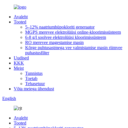
Avaleht
Tooted
5–12% naatriumhüpokloriti generaator
MGPS merevee elektrolüüsi online-kloorimissüsteem
6-8 g/l soolvee elektrolüüsi kloorimissüsteem
RO merevee magestamise masin
Kõrge puhtusastmega vee valmistamise masin riimvee
puhastusfilter
Uudised
KKK
Meist
Tunnistus
Toetab
Tehasetuur
Võta meiega ühendust
English
Avaleht
Tooted