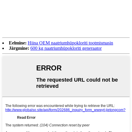
Eelmine:
Hiina OEM naatriumhüpokloriti tootmismasin
Järgmine:
600 kg naatriumhüpokloriti generaator