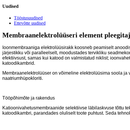
Uudised
Tööstusuudised
Ettevõtte uudised
Membraanelektrolüüseri element pleegitaj
Ioonmembraaniga elektrolüüsirakk koosneb peamiselt anoodist
järjestikku või paralleelselt, moodustades tervikliku seadmeko
efektiivsust, samas kui katood on valmistatud niklist; ioonvah
katoodikambrid.
Membraanelektrolüüser on võimeline elektrolüüsima soola ja ve
naatriumhüpokloriti.
Tööpõhimõte ja rakendus
Katioonivahetusmembraanide selektiivse läbilaskvuse tõttu tek
katoodikambri, parandades oluliselt toote puhtust. Seda tehno