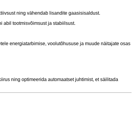
iivsust ning vähendab lisandite gaasisisaldust.
bil tootmisvõimsust ja stabiilsust.
ele energiatarbimise, voolutõhususe ja muude näitajate osas
irus ning optimeerida automaatset juhtimist, et säilitada