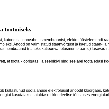
a tootmiseks
, katoodist, ioonvahetusmembraanist, elektrolüüsielemendi raa
mplekti. Anood on valmistatud titaanvõrgust ja kaetud titaan- ja
etusmembraanid (näiteks katioonvahetusmembraanid) lasevad naatr
tt, et toota kloorigaasi ja seebikivi ning seejärel toota edasi
ib küllastunud soolalahuse elektrolüüsil anoodil kloorgaas, kato
loogiat kasutatakse laialdaselt kloorleelise tööstuses energiat