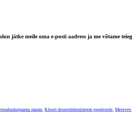
alun jätke meile oma e-posti aadress ja me võtame teie
eepuhastusjaama masin
,
Kloori doseerimissüsteem joogiveele
,
Merevee 