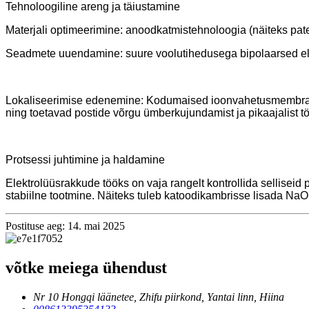
Tehnoloogiline areng ja täiustamine
Materjali optimeerimine: anoodkatmistehnoloogia (näiteks pate
Seadmete uuendamine: suure voolutihedusega bipolaarsed elekt
Lokaliseerimise edenemine: Kodumaised ioonvahetusmembraani
ning toetavad postide võrgu ümberkujundamist ja pikaajalist tö
Protsessi juhtimine ja haldamine
Elektrolüüsrakkude tööks on vaja rangelt kontrollida selliseid 
stabiilne tootmine. Näiteks tuleb katoodikambrisse lisada NaO
Postituse aeg: 14. mai 2025
võtke meiega ühendust
Nr 10 Hongqi läänetee, Zhifu piirkond, Yantai linn, Hiina