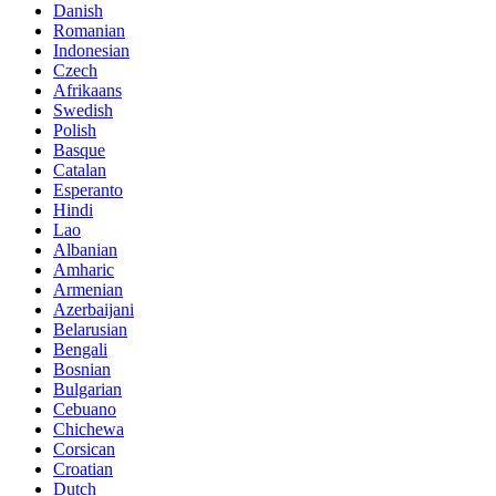
Danish
Romanian
Indonesian
Czech
Afrikaans
Swedish
Polish
Basque
Catalan
Esperanto
Hindi
Lao
Albanian
Amharic
Armenian
Azerbaijani
Belarusian
Bengali
Bosnian
Bulgarian
Cebuano
Chichewa
Corsican
Croatian
Dutch