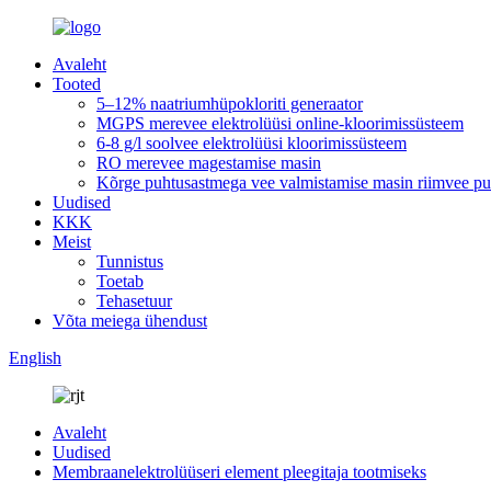
Avaleht
Tooted
5–12% naatriumhüpokloriti generaator
MGPS merevee elektrolüüsi online-kloorimissüsteem
6-8 g/l soolvee elektrolüüsi kloorimissüsteem
RO merevee magestamise masin
Kõrge puhtusastmega vee valmistamise masin riimvee puh
Uudised
KKK
Meist
Tunnistus
Toetab
Tehasetuur
Võta meiega ühendust
English
Avaleht
Uudised
Membraanelektrolüüseri element pleegitaja tootmiseks