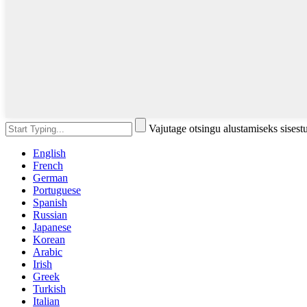
Vajutage otsingu alustamiseks sises
English
French
German
Portuguese
Spanish
Russian
Japanese
Korean
Arabic
Irish
Greek
Turkish
Italian