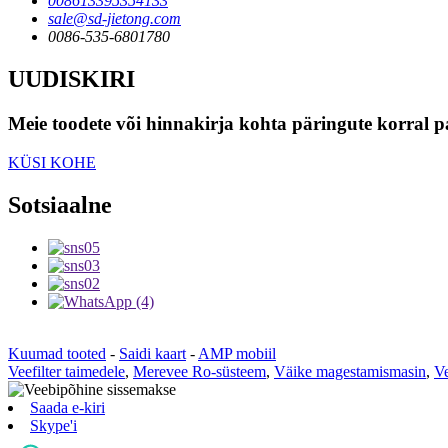
008613395354133
sale@sd-jietong.com
0086-535-6801780
UUDISKIRI
Meie toodete või hinnakirja kohta päringute korral p
KÜSI KOHE
Sotsiaalne
Kuumad tooted
-
Saidi kaart
-
AMP mobiil
Veefilter taimedele
,
Merevee Ro-süsteem
,
Väike magestamismasin
,
V
Saada e-kiri
Skype'i