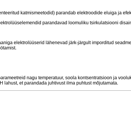
nteeritud katmismeetodid) parandab elektroodide eluiga ja efekt
rolüüselemendid parandavad loomuliku tsirkulatsiooni disaini a
ga elektrolüüserid lähenevad järk-järgult imporditud seadmet
ötamist.
parameetreid nagu temperatuur, soola kontsentratsioon ja vooluki
H lahust, et parandada juhtivust ilma puhtust mõjutamata.