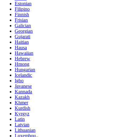
Estonian
Filipino
Finnish
Frisian
Galician
Georgian
Gujarati
Haitian
Hausa
Hawaiian
Hebrew
Hmong
Hungarian
Icelandic
Igbo
Javanese
Kannada
Kazakh
Khmer
Kurdish
Kyrgyz
Latin
Latvian
Lithuanian
Luxembou..