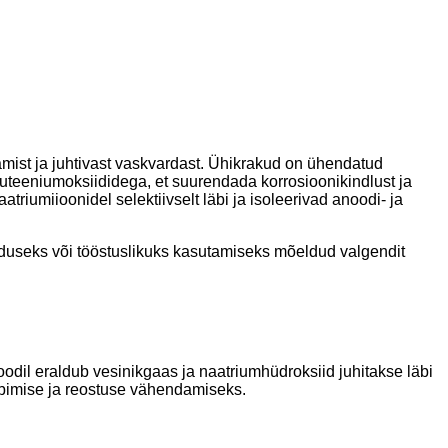
mist ja juhtivast vaskvardast. Ühikrakud on ühendatud
 ruteeniumoksiididega, et suurendada korrosioonikindlust ja
iumiioonidel selektiivselt läbi ja isoleerivad anoodi- ja
 koduseks või tööstuslikuks kasutamiseks mõeldud valgendit
odil eraldub vesinikgaas ja naatriumhüdroksiid juhitakse läbi
arbimise ja reostuse vähendamiseks.