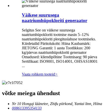
Väikese suurusega
naatriumhüpokloriti generaator
Selgitus See on väikese suurusega
naatriumhüpokloriti tootmise masin 5–12%
naatriumhüpokloriti pleegituslahuse tootmiseks.
Kiirdetailid Päritolukoht: Hiina Kaubamärk:
JIETONG Garantii: 1 aasta Tootlikkus: 200
kg/päevas naatriumhüpokloriti generaator
Omadused: kliendipõhine Tootmisaeg: 90 päeva
Sertifikaat: ISO9001, ISO14001, OHSAS18001
...
Vaata rohkem tooteid
>
võtke meiega ühendust
Nr 10 Hongqi läänetee, Zhifu piirkond, Yantai linn, Hiina
008613395354133