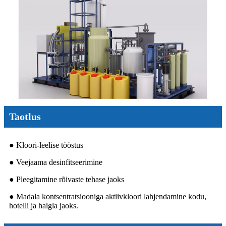
Taotlus
● Kloori-leelise tööstus
● Veejaama desinfitseerimine
● Pleegitamine rõivaste tehase jaoks
● Madala kontsentratsiooniga aktiivkloori lahjendamine kodu,
hotelli ja haigla jaoks.