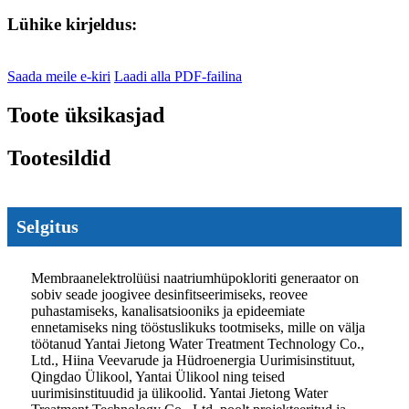
Lühike kirjeldus:
Saada meile e-kiri
Laadi alla PDF-failina
Toote üksikasjad
Tootesildid
Selgitus
Membraanelektrolüüsi naatriumhüpokloriti generaator on
sobiv seade joogivee desinfitseerimiseks, reovee
puhastamiseks, kanalisatsiooniks ja epideemiate
ennetamiseks ning tööstuslikuks tootmiseks, mille on välja
töötanud Yantai Jietong Water Treatment Technology Co.,
Ltd., Hiina Veevarude ja Hüdroenergia Uurimisinstituut,
Qingdao Ülikool, Yantai Ülikool ning teised
uurimisinstituudid ja ülikoolid. Yantai Jietong Water