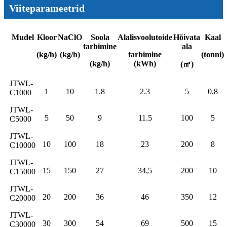
Viiteparameetrid
Mudel
Kloor
NaClO
Soola
Alalisvoolutoide
Hõivata
Kaal
tarbimine
ala
(kg/h)
(kg/h)
tarbimine
(tonni)
(kg/h)
(kWh)
(㎡)
JTWL-
1
10
1.8
2.3
5
0,8
C1000
JTWL-
5
50
9
11.5
100
5
C5000
JTWL-
10
100
18
23
200
8
C10000
JTWL-
15
150
27
34,5
200
10
C15000
JTWL-
20
200
36
46
350
12
C20000
JTWL-
30
300
54
69
500
15
C30000