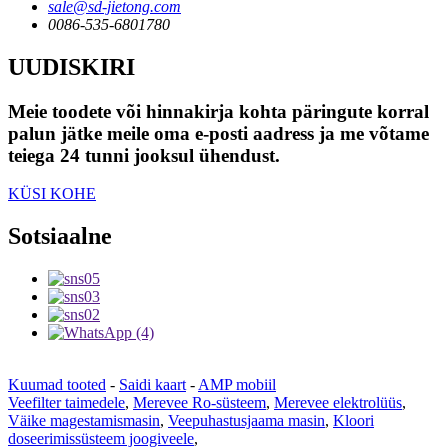
sale@sd-jietong.com
0086-535-6801780
UUDISKIRI
Meie toodete või hinnakirja kohta päringute korral
palun jätke meile oma e-posti aadress ja me võtame
teiega 24 tunni jooksul ühendust.
KÜSI KOHE
Sotsiaalne
Kuumad tooted
-
Saidi kaart
-
AMP mobiil
Veefilter taimedele
,
Merevee Ro-süsteem
,
Merevee elektrolüüs
,
Väike magestamismasin
,
Veepuhastusjaama masin
,
Kloori
doseerimissüsteem joogiveele
,