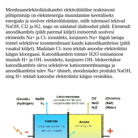
Membraanelektrolüüsikambri elektrolüütilise reaktsiooni
põhiprintsiip on elektrienergia muundamine keemiliseks
energiaks ja soolvee elektrolüüsimine, mille tulemusel tekivad
NaOH, Cl2 ja H2, nagu on näidatud ülaltoodud pildil. Elemendi
anoodikambris (pildi paremal küljel) ioniseerub soolvesi
elemendis Na+ ja Cl- ioonideks, kusjuures Na+ liigub laengu
toimel selektiivse ioonmembraani kaudu katoodikambrisse (pildi
vasakul küljel). Madalam Cl- ioon tekitab anoodse elektrolüüsi
käigus kloorgaasi. Katoodikambris toimuv H2O ionisatsioon
muutub H+ ja OH- ioonideks, kusjuures OH- blokeeritakse
katoodikambris oleva selektiivse katioonmembraaniga ja
anoodikambrist tulev Na+ ühineb, moodustades produkti NaOH,
ning H+ tekitab katoodse elektrolüüsi käigus vesinikku.