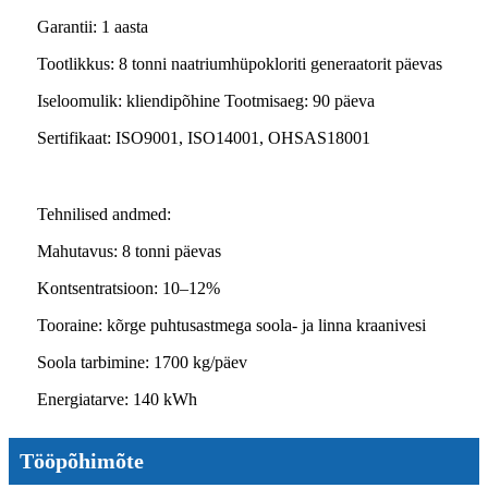
Garantii: 1 aasta
Tootlikkus: 8 tonni naatriumhüpokloriti generaatorit päevas
Iseloomulik: kliendipõhine Tootmisaeg: 90 päeva
Sertifikaat: ISO9001, ISO14001, OHSAS18001
Tehnilised andmed:
Mahutavus: 8 tonni päevas
Kontsentratsioon: 10–12%
Tooraine: kõrge puhtusastmega soola- ja linna kraanivesi
Soola tarbimine: 1700 kg/päev
Energiatarve: 140 kWh
Tööpõhimõte