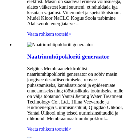
elektrist. Masin on saadaval erineva võimsusega,
alates väikestest kuni suurteni, et rahuldada iga
kasutaja vajadusi. Viitemudel ja spetsifikatsioon:
Mudel Kloor NaCLO Kogus Soola tarbimine
Alalisvoolu energiatarve ...
Vaata rohkem tooteid
>
Naatriumhüpokloriti generaator
Selgitus Membraanelektrolüüsi
naatriumhüpokloriti generaator on sobiv masin
joogivee desinfitseerimiseks, reovee
puhastamiseks, kanalisatsiooni ja epideemiate
ennetamiseks ning tööstuslikuks tootmiseks, mille
on välja töötanud Yantai Jietong Water Treatment
Technology Co., Ltd., Hiina Veevarude ja
Hüdroenergia Uurimisinstituut, Qingdao Ülikool,
Yantai Ülikool ning teised uurimisinstituudid ja
ülikoolid. Membraannaatriumhüpoklorit...
Vaata rohkem tooteid
>