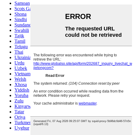
Samoan
Scots Gaelic
Shona
Sindhi
Sundanese
Swahili
Tajik
Tamil
Telugu
Thai
Ukrainian
Urdu
Uzbek
Vietnamese
Welsh
Xhosa
Yiddish
Yoruba
Zulu
Kinyarwanda
Tatar
Oriya
Turkmen
Uyghur