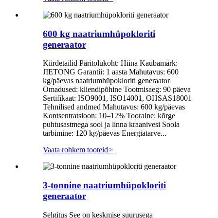
600 kg naatriumhüpokloriti
generaator
Kiirdetailid Päritolukoht: Hiina Kaubamärk:
JIETONG Garantii: 1 aasta Mahutavus: 600
kg/päevas naatriumhüpokloriti generaator
Omadused: kliendipõhine Tootmisaeg: 90 päeva
Sertifikaat: ISO9001, ISO14001, OHSAS18001
Tehnilised andmed Mahutavus: 600 kg/päevas
Kontsentratsioon: 10–12% Tooraine: kõrge
puhtusastmega sool ja linna kraanivesi Soola
tarbimine: 120 kg/päevas Energiatarve...
Vaata rohkem tooteid
>
3-tonnine naatriumhüpokloriti
generaator
Selgitus See on keskmise suurusega