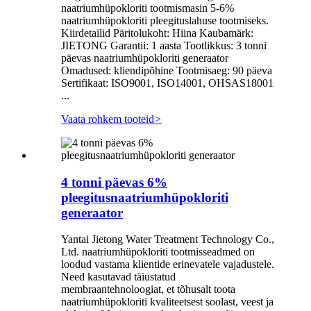
naatriumhüpokloriti tootmismasin 5-6%
naatriumhüpokloriti pleegituslahuse tootmiseks.
Kiirdetailid Päritolukoht: Hiina Kaubamärk:
JIETONG Garantii: 1 aasta Tootlikkus: 3 tonni
päevas naatriumhüpokloriti generaator
Omadused: kliendipõhine Tootmisaeg: 90 päeva
Sertifikaat: ISO9001, ISO14001, OHSAS18001
...
Vaata rohkem tooteid
>
4 tonni päevas 6%
pleegitusnaatriumhüpokloriti
generaator
Yantai Jietong Water Treatment Technology Co.,
Ltd. naatriumhüpokloriti tootmisseadmed on
loodud vastama klientide erinevatele vajadustele.
Need kasutavad täiustatud
membraantehnoloogiat, et tõhusalt toota
naatriumhüpokloriti kvaliteetsest soolast, veest ja