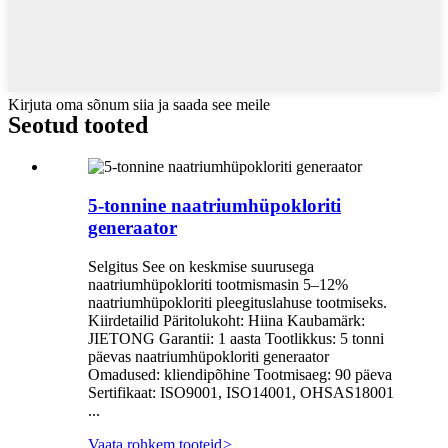
Kirjuta oma sõnum siia ja saada see meile
Seotud tooted
5-tonnine naatriumhüpokloriti
generaator
Selgitus See on keskmise suurusega
naatriumhüpokloriti tootmismasin 5–12%
naatriumhüpokloriti pleegituslahuse tootmiseks.
Kiirdetailid Päritolukoht: Hiina Kaubamärk:
JIETONG Garantii: 1 aasta Tootlikkus: 5 tonni
päevas naatriumhüpokloriti generaator
Omadused: kliendipõhine Tootmisaeg: 90 päeva
Sertifikaat: ISO9001, ISO14001, OHSAS18001
...
Vaata rohkem tooteid
>