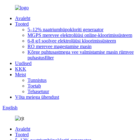
Avaleht
Tooted
5–12% naatriumhüpokloriti generaator
MGPS merevee elektrolüüsi online-kloorimissüsteem
6-8 g/l soolvee elektrolüüsi kloorimissüsteem
RO merevee magestamise masin
Kõrge puhtusastmega vee valmistamise masin riimvee
puhastusfilter
Uudised
KKK
Meist
Tunnistus
Toetab
Tehasetuur
Võta meiega ühendust
English
Avaleht
Tooted