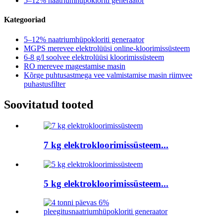
5–12% naatriumhüpokloriti generaator
Kategooriad
5–12% naatriumhüpokloriti generaator
MGPS merevee elektrolüüsi online-kloorimissüsteem
6-8 g/l soolvee elektrolüüsi kloorimissüsteem
RO merevee magestamise masin
Kõrge puhtusastmega vee valmistamise masin riimvee
puhastusfilter
Soovitatud tooted
7 kg elektrokloorimissüsteem...
5 kg elektrokloorimissüsteem...