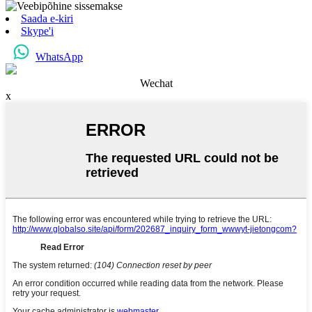
Saada e-kiri
Skype'i
WhatsApp
Wechat
x