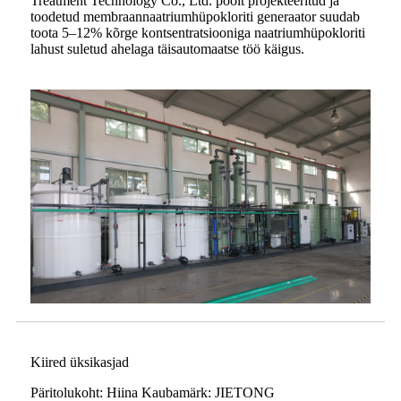
Treatment Technology Co., Ltd. poolt projekteeritud ja
toodetud membraannaatriumhüpokloriti generaator suudab
toota 5–12% kõrge kontsentratsiooniga naatriumhüpokloriti
lahust suletud ahelaga täisautomaatse töö käigus.
Kiired üksikasjad
Päritolukoht: Hiina Kaubamärk: JIETONG