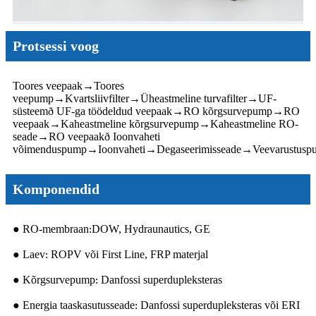
Protsessi voog
Toores veepaak
→
Toores
veepump
→
Kvartsliivfilter
→
Üheastmeline turvafilter
→
UF-
süsteemð UF-ga töödeldud veepaak
→
RO kõrgsurvepump
→
RO
veepaak
→
Kaheastmeline kõrgsurvepump
→
Kaheastmeline RO-
seade
→
RO veepaakð Ioonvaheti
võimenduspump
→
Ioonvaheti
→
Degaseerimisseade
→
Veevarustusp
Komponendid
● RO-membraan
DOW, Hydraunautics, GE
:
● Laev
ROPV või First Line, FRP materjal
:
● Kõrgsurvepump
Danfossi superdupleksteras
:
● Energia taaskasutusseade
Danfossi superdupleksteras või ERI
: