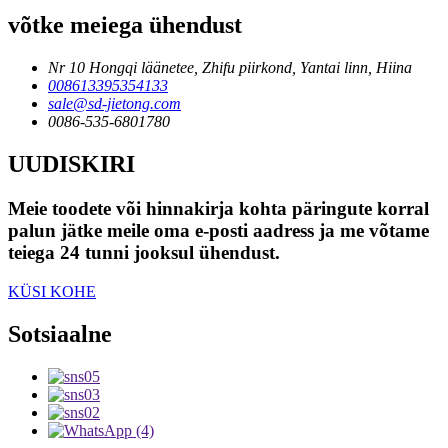
võtke meiega ühendust
Nr 10 Hongqi läänetee, Zhifu piirkond, Yantai linn, Hiina
008613395354133
sale@sd-jietong.com
0086-535-6801780
UUDISKIRI
Meie toodete või hinnakirja kohta päringute korral
palun jätke meile oma e-posti aadress ja me võtame
teiega 24 tunni jooksul ühendust.
KÜSI KOHE
Sotsiaalne