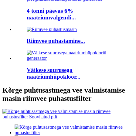
4 tonni päevas 6%
naatriumvalgendi...
Riimvee puhastamine...
Väikese suurusega
naatriumhüpokloor...
Kõrge puhtusastmega vee valmistamise
masin riimvee puhastusfilter