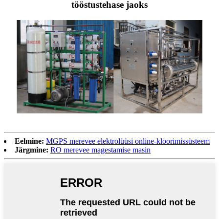
tööstustehase jaoks
Eelmine:
MGPS merevee elektrolüüsi online-kloorimissüsteem
Järgmine:
RO merevee magestamise masin