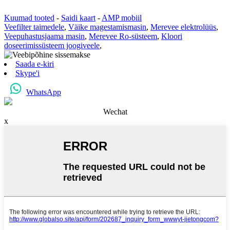
Kuumad tooted
-
Saidi kaart
-
AMP mobiil
Veefilter taimedele
,
Väike magestamismasin
,
Merevee elektrolüüs
,
Veepuhastusjaama masin
,
Merevee Ro-süsteem
,
Kloori
doseerimissüsteem joogiveele
,
Saada e-kiri
Skype'i
WhatsApp
Wechat
x