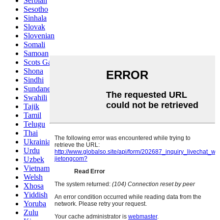
Serbian
Sesotho
Sinhala
Slovak
Slovenian
Somali
Samoan
Scots Gaelic
Shona
Sindhi
Sundanese
Swahili
Tajik
Tamil
Telugu
Thai
Ukrainian
Urdu
Uzbek
Vietnamese
Welsh
Xhosa
Yiddish
Yoruba
Zulu