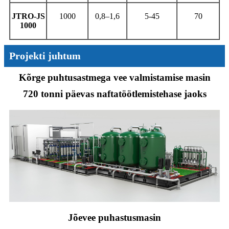
JTRO-JS
1000
0,8–1,6
5-45
70
1000
Projekti juhtum
Kõrge puhtusastmega vee valmistamise masin
720 tonni päevas naftatöötlemistehase jaoks
Jõevee puhastusmasin