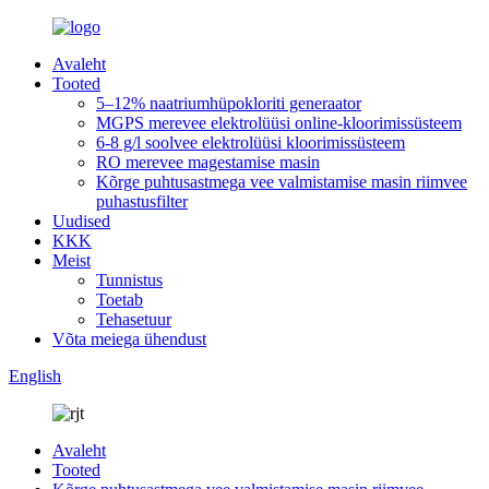
Avaleht
Tooted
5–12% naatriumhüpokloriti generaator
MGPS merevee elektrolüüsi online-kloorimissüsteem
6-8 g/l soolvee elektrolüüsi kloorimissüsteem
RO merevee magestamise masin
Kõrge puhtusastmega vee valmistamise masin riimvee
puhastusfilter
Uudised
KKK
Meist
Tunnistus
Toetab
Tehasetuur
Võta meiega ühendust
English
Avaleht
Tooted