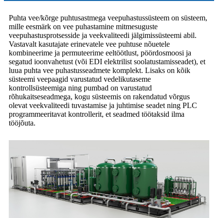
Puhta vee/kõrge puhtusastmega veepuhastussüsteem on süsteem,
mille eesmärk on vee puhastamine mitmesuguste
veepuhastusprotsesside ja veekvaliteedi jälgimissüsteemi abil.
Vastavalt kasutajate erinevatele vee puhtuse nõuetele
kombineerime ja permuteerime eeltöötlust, pöördosmoosi ja
segatud ioonvahetust (või EDI elektrilist soolatustamisseadet), et
luua puhta vee puhastusseadmete komplekt. Lisaks on kõik
süsteemi veepaagid varustatud vedelikutaseme
kontrollsüsteemiga ning pumbad on varustatud
rõhukaitseseadmega, kogu süsteemis on rakendatud võrgus
olevat veekvaliteedi tuvastamise ja juhtimise seadet ning PLC
programmeeritavat kontrollerit, et seadmed töötaksid ilma
tööjõuta.