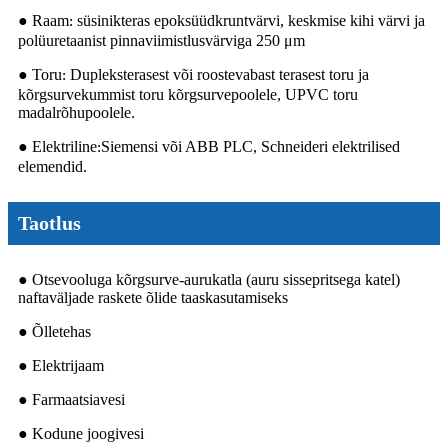
● Raam
süsinikteras epoksüüdkruntvärvi, keskmise kihi värvi ja
:
polüuretaanist pinnaviimistlusvärviga 250 μm
● Toru
Dupleksterasest või roostevabast terasest toru ja
:
kõrgsurvekummist toru kõrgsurvepoolele, UPVC toru
madalrõhupoolele.
● Elektriline
Siemensi või ABB PLC, Schneideri elektrilised
:
elemendid.
Taotlus
● Otsevooluga kõrgsurve-aurukatla (auru sissepritsega katel)
naftaväljade raskete õlide taaskasutamiseks
● Õlletehas
● Elektrijaam
● Farmaatsiavesi
● Kodune joogivesi