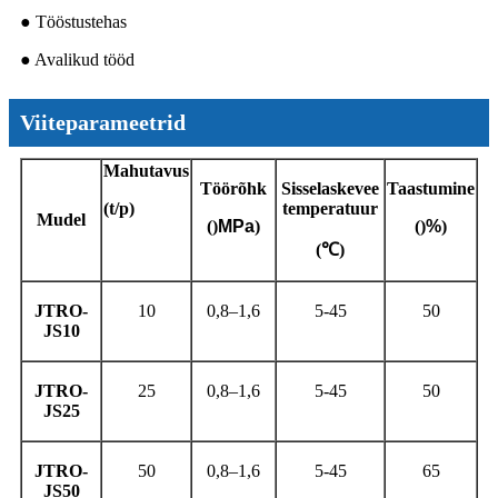
● Tööstustehas
● Avalikud tööd
Viiteparameetrid
Mahutavus
Töörõhk
Sisselaskevee
Taastumine
(t/p)
temperatuur
Mudel
()
MPa
)
()
%
)
(℃)
JTRO-
10
0,8–1,6
5-45
50
JS10
JTRO-
25
0,8–1,6
5-45
50
JS25
JTRO-
50
0,8–1,6
5-45
65
JS50