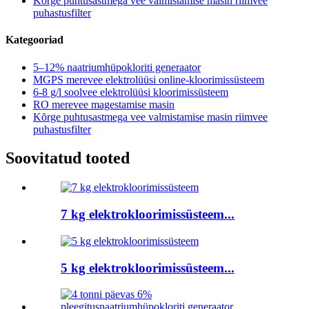
Kõrge puhtusastmega vee valmistamise masin riimvee
puhastusfilter
Kategooriad
5–12% naatriumhüpokloriti generaator
MGPS merevee elektrolüüsi online-kloorimissüsteem
6-8 g/l soolvee elektrolüüsi kloorimissüsteem
RO merevee magestamise masin
Kõrge puhtusastmega vee valmistamise masin riimvee
puhastusfilter
Soovitatud tooted
7 kg elektrokloorimissüsteem...
5 kg elektrokloorimissüsteem...