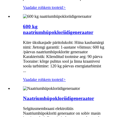
Vaadake rohkem tooteid
>
600 kg
naatriumhüpokloriidigeneraator
Kiire üksikasjade päritolukoht: Hiina kaubamärgi
nimi: Jietongi garantii: 1-aastane võimsus: 600 kg
/päevas naatriumhüpoklorite generaator
Karakteristik: Klienditud tootmise aeg: 90 päeva
Tooraine: kõrge puhtus sool ja linna kraanivesi
soola tarbimine: 120 kg päevas energiatarbimist
...
Vaadake rohkem tooteid
>
Naatriumhüpokloriidigeneraator
Selgitusmembraani elektrolüüs
Naatriumhüpokloriti generaator on sobiv masin