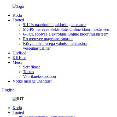
Kodu
Tooted
5-12% naatriumhüpokloriti generaator
MGPS merevee elektrolüüs Online kloorimissüsteem
6-8g/L soolvee elektrolüüs Online kloorimissüsteem
Ro merevee magestamismasin
Kõrge puhas veega valmistamismasina
veepuhastusfilter
Uudised
KKK -d
Meist
Sertifikaat
Toetus
Vabrikuekskursioon
Võtke meiega ühendust
English
Kodu
Tooted