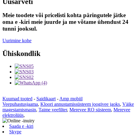
Uusarveti
Meie toodete või pricelisti kohta päringutele jätke
oma e -kiri meie juurde ja me võtame ühendust 24
tunni jooksul.
Uurimine kohe
Ühiskondlik
Kuumad tooted
-
Saidikaart
-
Amp mobiil
Veepuhastusjaama
,
Kloori annustamissüsteem joogivee jaoks
,
Väike
magestamismasin
,
Taime veefilter
,
Merevee RO süsteem
,
Merevee
elektrolüüs
,
Saada e -kiri
Skype