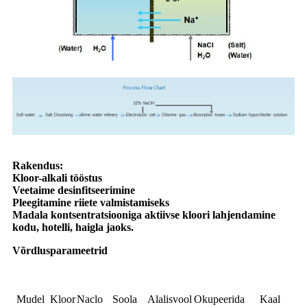
Rakendus:
Kloor-alkali tööstus
Veetaime desinfitseerimine
Pleegitamine riiete valmistamiseks
Madala kontsentratsiooniga aktiivse kloori lahjendamine
kodu, hotelli, haigla jaoks.
Võrdlusparameetrid
Mudel
Kloor
Naclo
Soola
Alalisvool
Okupeerida
Kaal