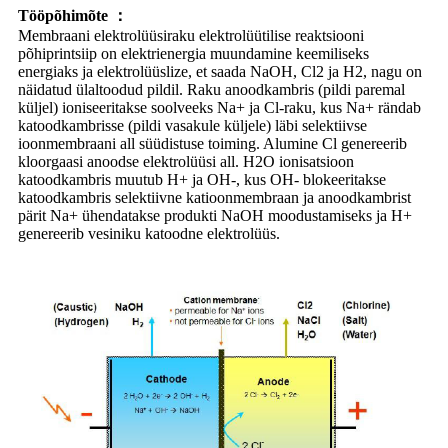
Tööpõhimõte ：
Membraani elektrolüüsiraku elektrolüütilise reaktsiooni
põhiprintsiip on elektrienergia muundamine keemiliseks
energiaks ja elektrolüüslize, et saada NaOH, Cl2 ja H2, nagu on
näidatud ülaltoodud pildil. Raku anoodkambris (pildi paremal
küljel) ioniseeritakse soolveeks Na+ ja Cl-raku, kus Na+ rändab
katoodkambrisse (pildi vasakule küljele) läbi selektiivse
ioonmembraani all süüdistuse toiming. Alumine Cl genereerib
kloorgaasi anoodse elektrolüüsi all. H2O ionisatsioon
katoodkambris muutub H+ ja OH-, kus OH- blokeeritakse
katoodkambris selektiivne katioonmembraan ja anoodkambrist
pärit Na+ ühendatakse produkti NaOH moodustamiseks ja H+
genereerib vesiniku katoodne elektrolüüs.