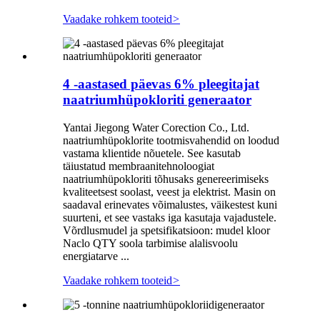
Vaadake rohkem tooteid
>
4 -aastased päevas 6% pleegitajat
naatriumhüpokloriti generaator
Yantai Jiegong Water Corection Co., Ltd.
naatriumhüpoklorite tootmisvahendid on loodud
vastama klientide nõuetele. See kasutab
täiustatud membraanitehnoloogiat
naatriumhüpokloriti tõhusaks genereerimiseks
kvaliteetsest soolast, veest ja elektrist. Masin on
saadaval erinevates võimalustes, väikestest kuni
suurteni, et see vastaks iga kasutaja vajadustele.
Võrdlusmudel ja spetsifikatsioon: mudel kloor
Naclo QTY soola tarbimise alalisvoolu
energiatarve ...
Vaadake rohkem tooteid
>