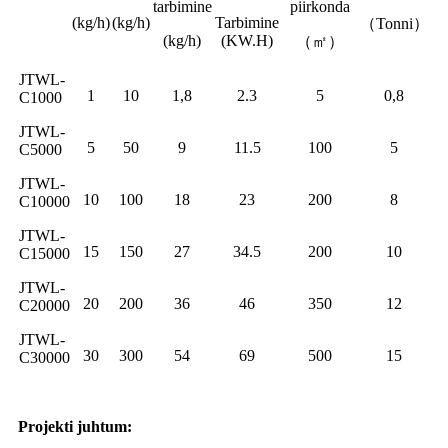
tarbimine
piirkonda
(kg/h)
(kg/h)
Tarbimine
（Tonni）
(kg/h)
(KW.H)
（㎡）
JTWL-
1
10
1,8
2.3
5
0,8
C1000
JTWL-
5
50
9
11.5
100
5
C5000
JTWL-
10
100
18
23
200
8
C10000
JTWL-
15
150
27
34.5
200
10
C15000
JTWL-
20
200
36
46
350
12
C20000
JTWL-
30
300
54
69
500
15
C30000
Projekti juhtum: