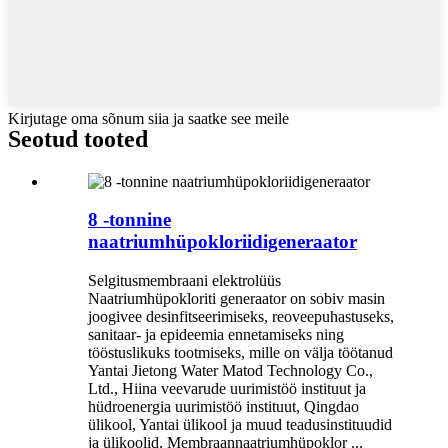
Kirjutage oma sõnum siia ja saatke see meile
Seotud tooted
8 -tonnine
naatriumhüpokloriidigeneraator
Selgitusmembraani elektrolüüs
Naatriumhüpokloriti generaator on sobiv masin
joogivee desinfitseerimiseks, reoveepuhastuseks,
sanitaar- ja epideemia ennetamiseks ning
tööstuslikuks tootmiseks, mille on välja töötanud
Yantai Jietong Water Matod Technology Co.,
Ltd., Hiina veevarude uurimistöö instituut ja
hüdroenergia uurimistöö instituut, Qingdao
ülikool, Yantai ülikool ja muud teadusinstituudid
ja ülikoolid. Membraannaatriumhüpoklor ...