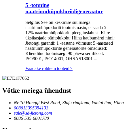
5 -tonnine
naatriumhüpokloriidigeneraator
Selgitus See on keskmise suurusega
naatriumhüpokloriti tootmismasin, et saada 5–
12% naatriumhüpokloriti pleegituslahust. Kiire
üksikasjade päritolukoht: Hiina kaubamärgi nimi:
Jietongi garantii: 1 -aastane võimsus: 5 -aastased
naatriumhüpoklorite generaatorite omadused:
Klienditud tootmisaeg: 90 päeva sertifikaat:
ISO9001, ISO14001, OHSAS18001 ...
Vaadake rohkem tooteid
>
Võtke meiega ühendust
Nr 10 Hongqi West Road, Zhifu ringkond, Yantai linn, Hiina
008613395354133
sale@sd-jietong.com
0086-535-6801780