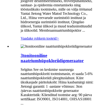
joogivee desinfitseerimiseks, reoveepuhastuseks,
sanitaar- ja epideemia ennetamiseks ning
tööstuslikuks tootmiseks, mille on välja töötanud
Yantai Jietong Water Matod Technology Co.,
Ltd., Hiina veevarude uurimistöö instituut ja
hüdroenergia uurimistöö instituut, Qingdao
ülikool, Yantai ülikool ja muud teadusinstituudid
ja ülikoolid. Membraannaatriumhüpoklor ...
Vaadake rohkem tooteid
>
3tonitooniline
naatriumhüpokloriidigeneraator
Selgitus See on keskmise suurusega
naatriumhüpokloriti tootmismasin, et saada 5-6%
naatriumhüpokloriidi pleegituslahust. Kiire
üksikasjade päritolukoht: Hiina kaubamärgi nimi:
Jietongi garantii: 1 -aastane võimsus: 3ton
/päevas naatriumhüpoklorite generaator
Karakteristik: Klienditud tootmise aeg: 90 päeva
sertifikaat: ISO9001, ISO14001, OHSAS18001
...