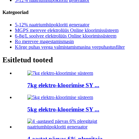
5-12% naatriumhüpokloriti generaator
Kategooriad
5-12% naatriumhüpokloriti generaator
MGPS merevee elektrolüüs Online kloorimissüsteem
6-8g/L soolvee elektrolüüs Online kloorimissüsteem
Ro merevee magestamismasin
Kõrge puhas veega valmistamismasina veepuhastusfilter
Esitletud tooted
7kg elektro-kloorimise SY ...
5kg elektro-kloorimise SY ...
4 aastat päevas 6% pleegitaja