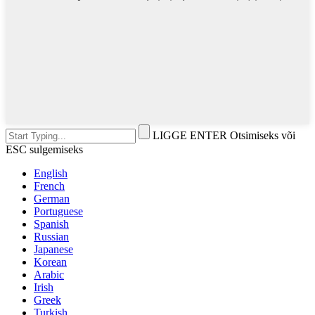
LIGGE ENTER Otsimiseks või
ESC sulgemiseks
English
French
German
Portuguese
Spanish
Russian
Japanese
Korean
Arabic
Irish
Greek
Turkish