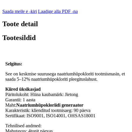
Saada meile e -kiri
Laadige alla PDF -na
Toote detail
Tootesildid
Selgitus:
See on keskmise suurusega naatriumhüpokloriti tootmismasin, et
saada 5–12% naatriumhüpokloriti pleegituslahust.
Kiired üksikasjad
Päritolukoht: Hiina kaubamärk: Jietong
Garantii: 1 aasta
Maht:
Naatriumhüpokloriidi generaator
Karakteristik: klienditud tootmisaeg: 90 päeva
Sertifikaat: ISO9001, ISO14001, OHSAS18001
Tehnilised andmed:
Mahutavus: 4tonit päevas